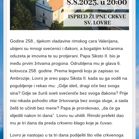
Godine 258., tijekom vladavine rimskog cara
Valerijana
,
ubijeni su mnogi svećenici i đakoni, a bogatijim kršćanima
oduzeta je imovina te su protjerani. Papa Siksto II. bio je
među prvim žrtvama progona. Odrubljena mu je glava 6.
kolovoza 258. godine. Prema legendi koju je zapisao
sv.
Ambrozije
, Lovro je sreo papu Siksta II. kada su ga vodili na
pogubljenje i rekao mu: „Gdje ideš, dragi oče bez svoga
sina? Gdje se žuriš sveti svećeniče bez svoga đakona? Prije
nisi nikada pohodio oltar žrtvovanja bez svoga sluge, a sada
želiš to učiniti bez mene? Papa je prorokovao, „da će ga
slijediti nakon tri dana”. Lovru su uhitili. Rimski
prefekt
dao
mu je tri dana da preda crkveno blago koje je čuvao.
Lovro je nastojao u ta tri dana podijeliti što više crkvenoga