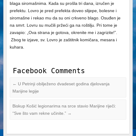
blaga siromašnima. Kada su prošla tri dana, izručen je
prefektu. Lovro je pred prefekta doveo slijepe, bolesne i
siromašne i rekao mu da su oni crkveno blago. Osuđen je
na smrt. Lovru su mučili pržeći ga na
roštilju
. Pri tome je
zavapio: „Ova strana je gotova, okrenite me i zagrizite!”.
Zbog te izjave, sv. Lovro je zaštitnik komičara, mesara i
kuhara.
Facebook Comments
←
U Petrinji obilježeno dvadeset godina djelovanja
Marijine legije
Biskup Košić legionarima na srce stavio Marijine riječi:
“Sve što vam rekne učinite.”
→