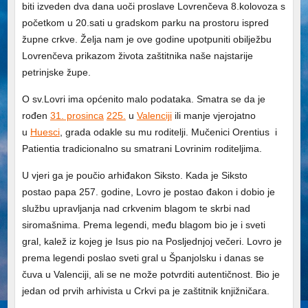
biti izveden dva dana uoči proslave Lovrenčeva 8.kolovoza s
početkom u 20.sati u gradskom parku na prostoru ispred
župne crkve. Želja nam je ove godine upotpuniti obilježbu
Lovrenčeva prikazom života zaštitnika naše najstarije
petrinjske župe.
O sv.Lovri ima općenito malo podataka. Smatra se da je
rođen
31. prosinca
225.
u
Valenciji
ili manje vjerojatno
u
Huesci
, grada odakle su mu roditelji. Mučenici Orentius i
Patientia tradicionalno su smatrani Lovrinim roditeljima.
U vjeri ga je poučio arhiđakon
Siksto.
Kada je Siksto
postao
papa
257.
godine, Lovro je postao đakon i dobio je
službu upravljanja nad crkvenim blagom te skrbi nad
siromašnima. Prema legendi, među blagom bio je i
sveti
gral
,
kalež
iz kojeg je
Isus
pio na
Posljednjoj večeri
. Lovro je
prema legendi poslao sveti gral u Španjolsku i danas se
čuva u
Valenciji
, ali se ne može potvrditi autentičnost. Bio je
jedan od prvih
arhivista
u Crkvi pa je zaštitnik
knjižničara
.