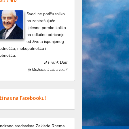
ao dana
Sveci ne potiču toliko
na zastrašujuće
tjelesne poroke koliko
na odlučno odricanje
od života ispunjenog
odnočću, mekoputnošću i
obnošću.
Frank Duff
Možemo li biti sveci?
ti nas na Facebooku!
ncirano sredstvima Zaklade Rhema