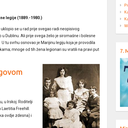
Pr
Ka
ne legije (1889.-1980.)
Ka
W
f
uklopio se u rad prije svegao radi neopisivog
 u Dublinu. Ali prije svega želio je siromašne i bolesne
 U tu svrhu osnovao je Marijinu legiju koja je provodila
kama; mnoge od tih žena legionari su vratili na pravi put
7. 
egovom
, u Irskoj. Roditelji
Laetitia Freehill.
ika ovdje zdesna) i