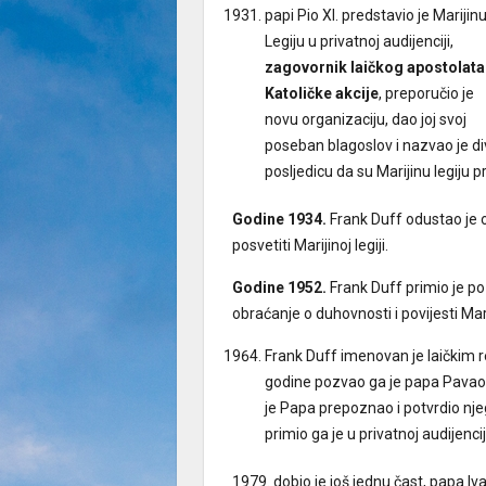
papi Pio XI. predstavio je Marijin
Legiju u privatnoj audijenciji,
zagovornik laičkog apostolata 
Katoličke akcije
, preporučio je
novu organizaciju, dao joj svoj
poseban blagoslov i nazvao je di
posljedicu da su Marijinu legiju p
Godine 1934.
Frank Duff odustao je 
posvetiti Marijinoj legiji.
Godine 1952.
Frank Duff primio je po
obraćanje o duhovnosti i povijesti Mari
Frank Duff imenovan je laičkim
godine pozvao ga je papa Pavao 
je Papa prepoznao i potvrdio njeg
primio ga je u privatnoj audijencij
1979. dobio je još jednu čast, papa Iva