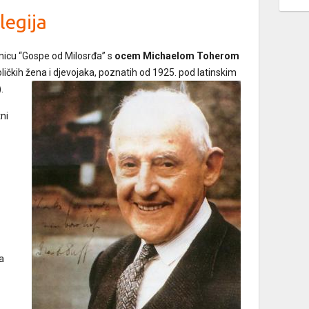
legija
nicu “Gospe od Milosrđa” s
ocem Michaelom Toherom
ličkih žena i djevojaka, poznatih od 1925. pod latinskim
.
tni
a