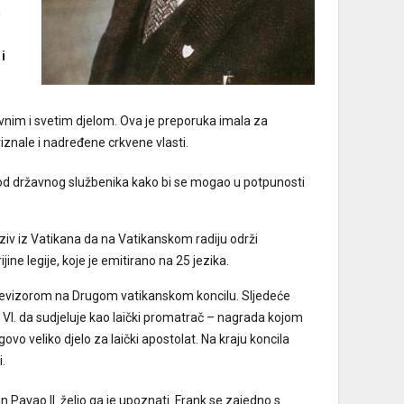
u
i
vnim i svetim djelom. Ova je preporuka imala za
riznale i nadređene crkvene vlasti.
od državnog službenika kako bi se mogao u potpunosti
ziv iz Vatikana da na Vatikanskom radiju održi
jine legije, koje je emitirano na 25 jezika.
 revizorom na Drugom vatikanskom koncilu. Sljedeće
VI. da sudjeluje kao laički promatrač – nagrada kojom
ovo veliko djelo za laički apostolat. Na kraju koncila
i.
n Pavao II. želio ga je upoznati. Frank se zajedno s