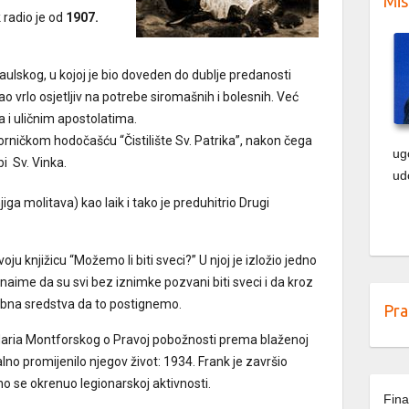
Mis
 radio je od
1907.
Paulskog, u kojoj je bio doveden do dublje predanosti
tao vrlo osjetljiv na potrebe siromašnih i bolesnih. Već
 i uličnim apostolatima.
rničkom hodočašću “Čistilište Sv. Patrika”, nakon čega
ug
bi Sv. Vinka.
ud
jiga molitava) kao laik i tako je preduhitrio Drugi
oju knjižicu “Možemo li biti sveci?” U njoj je izložio jedno
 naime da su svi bez iznimke pozvani biti sveci i da kroz
ebna sredstva da to postignemo.
Pra
a Maria Montforskog o Pravoj pobožnosti prema blaženoj
ikalno promijenilo njegov život: 1934. Frank je završio
uno se okrenuo legionarskoj aktivnosti.
Fina