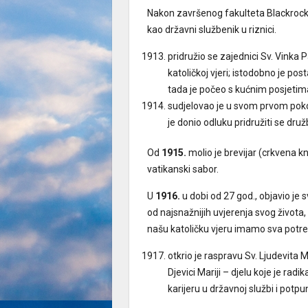
Nakon završenog fakulteta Blackrock
kao državni službenik u riznici.
pridružio se zajednici Sv. Vinka 
katoličkoj vjeri; istodobno je pos
tada je počeo s kućnim posjetima
sudjelovao je u svom prvom poko
je donio odluku pridružiti se druž
Od
1915.
molio je brevijar (crkvena kn
vatikanski sabor.
U
1916.
u dobi od 27 god., objavio je sv
od najsnažnijih uvjerenja svog života,
našu katoličku vjeru imamo sva potr
otkrio je raspravu Sv. Ljudevit
Djevici Mariji – djelu koje je rad
karijeru u državnoj službi i potp