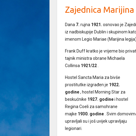
Zajednica Marijina 
Dana
7.
rujna
1921.
osnovao je Zajed
iz nadbiskupije Dublin i skupinom kato
imenom Legio Mariae (Marijina legija)
Frank Duff kratko je vrijeme bio priva
tajnik ministra obrane Michaela
Collinsa
1921/22
.
Hostel Sancta Maria za bivše
prostitutke izgrađen je
1922.
godine
, hostel Morning Star za
beskućnike
1927. godine
i hostel
Regina Coeli za samohrane
majke
1930. godine
. Svim domovim
upravljali su i još uvijek upravljaju
legionari.