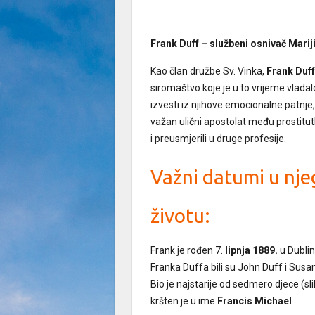
Frank Duff – službeni osnivač Mariji
Kao član družbe Sv. Vinka,
Frank Duf
siromaštvo koje je u to vrijeme vladalo
izvesti iz njihove emocionalne patnje,
važan ulični apostolat među prostitut
i preusmjerili u druge profesije.
Važni datumi u nj
životu:
Frank je rođen 7.
lipnja 1889.
u Dublinu
Franka Duffa bili su John Duff i Susan 
Bio je najstarije od sedmero djece (sl
kršten je u ime
Francis Michael
.