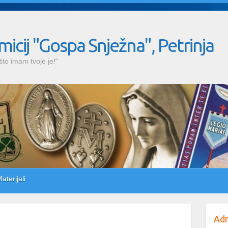
omicij "Gospa Snježna", Petrinja
što imam tvoje je!"
aterijali
Adm