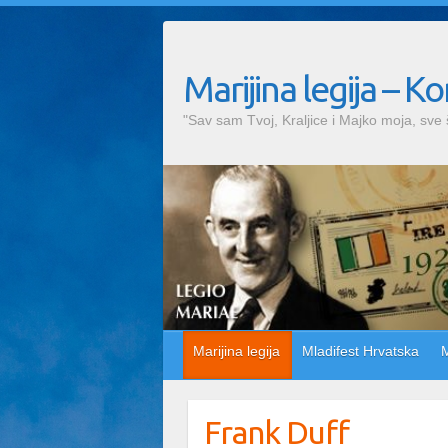
Marijina legija – K
"Sav sam Tvoj, Kraljice i Majko moja, sve 
Marijina legija
Mladifest Hrvatska
M
Frank Duff