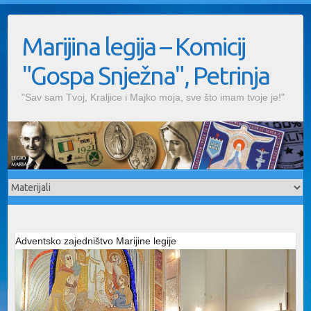
Skip
to
Marijina legija – Komicij
content
"Gospa Snježna", Petrinja
"Sav sam Tvoj, Kraljice i Majko moja, sve što imam tvoje je!"
Adventsko zajedništvo Marijine legije