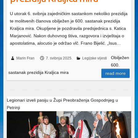
U utorak 6. svibnja zajedničkim sastankom nekoliko prezidija
te molitvenih članova obilježen je 600. sastanak prezidija
Kraljica mira. Okupljene je pozdravila predsjednica s. Katica
Marjanović. Nakon duhovnog štiva, razgovora i izvještaja o
apostolatima, alocutio je održao vlč. Frano Bijelić. „Isus…
Obilježen
Marin Fran
7. svibnja 2025.
Legijske vijesti
600.
sastanak prezidija Kraljica mira
read more
Legionari izveli pasiju u Župi Preobraženja Gospodnjeg u
Petrinji