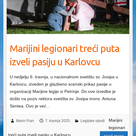
Marijini legionari treći puta
izveli pasiju u Karlovcu
U nedjelju 6. travnja, u nacionalnom svetištu sv. Josipa u
Karlovcu, izveden je glazbeno scenski prikaz pasije u
organizaciji Marijine legije iz Petrinje. Do ove izvedbe je
došlo na poziv rektora svetišta sv. Josipa mons. Antuna
Sentea. Ovo je već…
Marijini
Marin Fran
7. travnja 2025.
Legijske vijesti
legionari
treći puta izveli pasiju u Karlovcu
read more