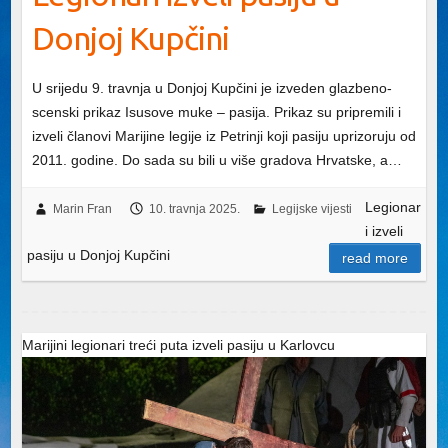
Donjoj Kupčini
U srijedu 9. travnja u Donjoj Kupčini je izveden glazbeno-
scenski prikaz Isusove muke – pasija. Prikaz su pripremili i
izveli članovi Marijine legije iz Petrinji koji pasiju uprizoruju od
2011. godine. Do sada su bili u više gradova Hrvatske, a…
Legionar
Marin Fran
10. travnja 2025.
Legijske vijesti
i izveli
pasiju u Donjoj Kupčini
read more
Marijini legionari treći puta izveli pasiju u Karlovcu