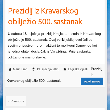
Prezidij iz Kravarskog
obilježio 500. sastanak
U subotu 18. siječnja prezidij Kraljica apostola iz Kravarskog
obilježio je 500. sastanak. Ovaj veliki jubilej uveličali su
svojim prisustvom brojni aktivni te molitveni članovi od kojih
je jedna obitelj došla čak iz Varaždina. Prije sastanka
održano je misno slavlje.…
Prezidij
Marin Fran
19. siječnja 2025.
Legijske vijesti
iz
Kravarskog obilježio 500. sastanak
read more
« Previous