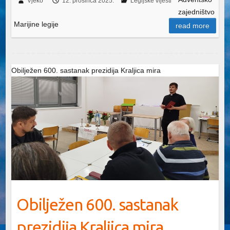
Vjeko
12. prosinca 2025.
Legijske vijesti
zajedništvo
Marijine legije
read more
Obilježen 600. sastanak prezidija Kraljica mira
Obilježen 600. sastanak
prezidija Kraljica mira