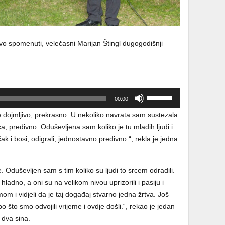
vo spomenuti, velečasni Marijan Štingl dugogodišnji
Upotrijebite
00:00
tipke
je dojmljivo, prekrasno. U nekoliko navrata sam sustezala
sa
a, predivno. Oduševljena sam koliko je tu mladih ljudi i
strelicama
čak i bosi, odigrali, jednostavno predivno.“, rekla je jedna
Gore/Dolje
kako
biste
 Oduševljen sam s tim koliko su ljudi to srcem odradili.
pojačali
hladno, a oni su na velikom nivou uprizorili i pasiju i
ili
mom i vidjeli da je taj događaj stvarno jedna žrtva. Još
smanjili
 što smo odvojili vrijeme i ovdje došli.“, rekao je jedan
zvuk.
 dva sina.