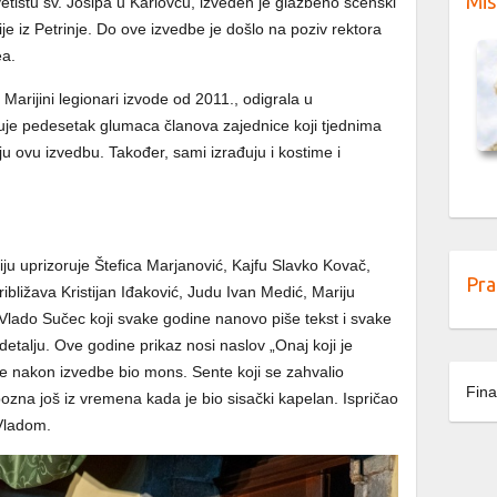
Mis
vetištu sv. Josipa u Karlovcu, izveden je glazbeno scenski
gije iz Petrinje. Do ove izvedbe je došlo na poziv rektora
ea.
 Marijini legionari izvode od 2011., odigrala u
luje pedesetak glumaca članova zajednice koji tjednima
u ovu izvedbu. Također, sami izrađuju i kostime i
iju uprizoruje Štefica Marjanović, Kajfu Slavko Kovač,
Pra
ibližava Kristijan Iđaković, Judu Ivan Medić, Mariju
lado Sučec koji svake godine nanovo piše tekst i svake
talju. Ove godine prikaz nosi naslov „Onaj koji je
e nakon izvedbe bio mons. Sente koji se zahvalio
Fina
ozna još iz vremena kada je bio sisački kapelan. Ispričao
 Vladom.