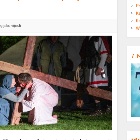
Pr
Ka
Ka
gijske vijesti
W
7. 