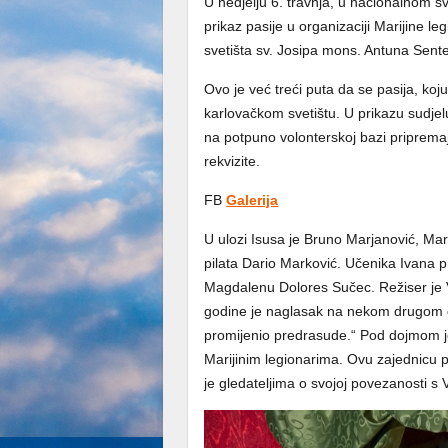
U nedjelju 6. travnja, u nacionalnom s
prikaz pasije u organizaciji Marijine le
svetišta sv. Josipa mons. Antuna Sent
Ovo je već treći puta da se pasija, koju
karlovačkom svetištu. U prikazu sudje
na potpuno volonterskoj bazi pripremaj
rekvizite.
FB
Galerija
U ulozi Isusa je Bruno Marjanović, Mar
pilata Dario Marković. Učenika Ivana pr
Magdalenu Dolores Sučec. Režiser je V
godine je naglasak na nekom drugom de
promijenio predrasude.“ Pod dojmom j
Marijinim legionarima. Ovu zajednicu p
je gledateljima o svojoj povezanosti s