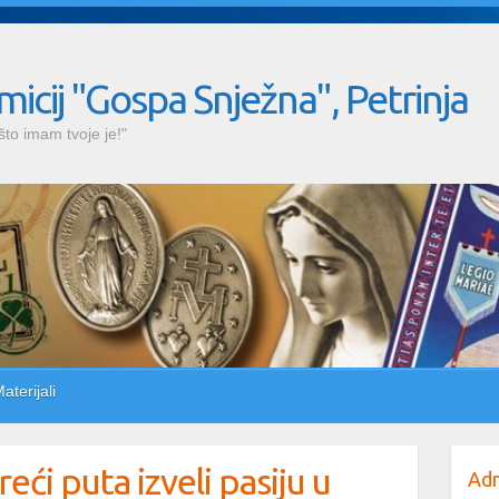
omicij "Gospa Snježna", Petrinja
što imam tvoje je!"
aterijali
reći puta izveli pasiju u
Adm