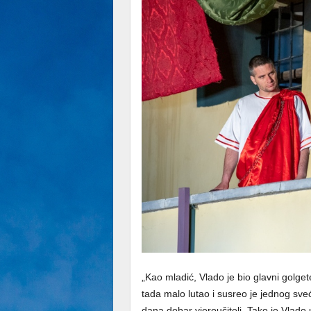
„Kao mladić, Vlado je bio glavni golgeter 
tada malo lutao i susreo je jednog sv
dana dobar vjeroučitelj. Tako je Vlado 