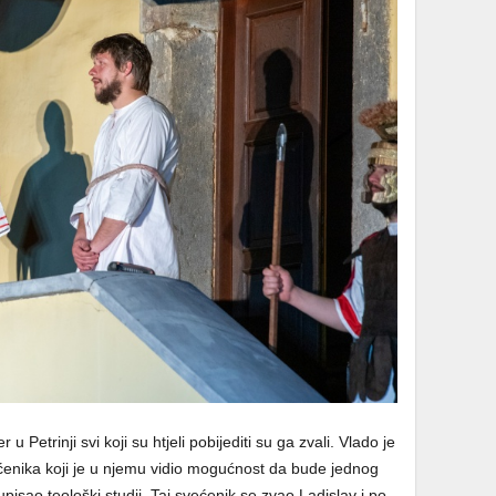
u Petrinji svi koji su htjeli pobijediti su ga zvali. Vlado je
ećenika koji je u njemu vidio mogućnost da bude jednog
upisao teološki studij. Taj svećenik se zvao Ladislav i po