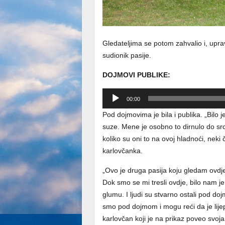
Gledateljima se potom zahvalio i, upra
sudionik pasije.
DOJMOVI PUBLIKE:
Reproduktor
00:00
audiozapisa
Pod dojmovima je bila i publika. „Bilo 
suze. Mene je osobno to dirnulo do src
koliko su oni to na ovoj hladnoći, neki 
karlovčanka.
„Ovo je druga pasija koju gledam ovdje.
Dok smo se mi tresli ovdje, bilo nam je 
glumu. I ljudi su stvarno ostali pod doj
smo pod dojmom i mogu reći da je lijepo
karlovčan koji je na prikaz poveo svoja