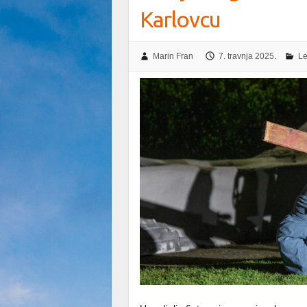
Karlovcu
Marin Fran
7. travnja 2025.
Le