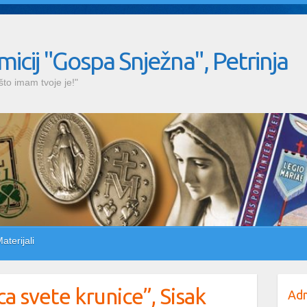
omicij "Gospa Snježna", Petrinja
što imam tvoje je!"
aterijali
ica svete krunice”, Sisak
Adm