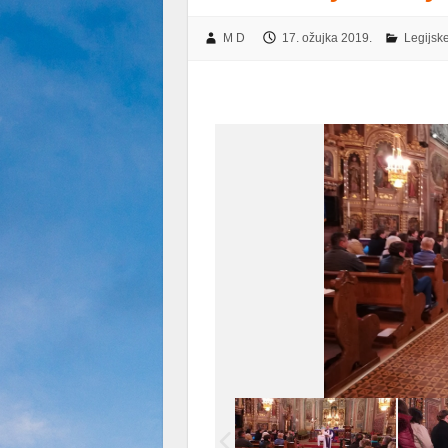
M D
17. ožujka 2019.
Legijske