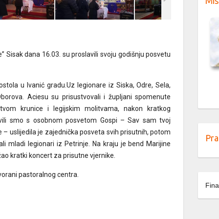
Mis
ce” Sisak dana 16.03. su proslavili svoju godišnju posvetu
stola u Ivanić gradu.Uz legionare iz Siska, Odre, Sela,
 Oborova. Aciesu su prisustvovali i župljani spomenute
tvom krunice i legijskim molitvama, nakon kratkog
tavili smo s osobnom posvetom Gospi – Sav sam tvoj
e – uslijedila je zajednička posveta svih prisutnih, potom
Pra
 mladi legionari iz Petrinje. Na kraju je bend Marijine
ržao kratki koncert za prisutne vjernike.
vorani pastoralnog centra.
Fina
 Slađana Palaić
ć