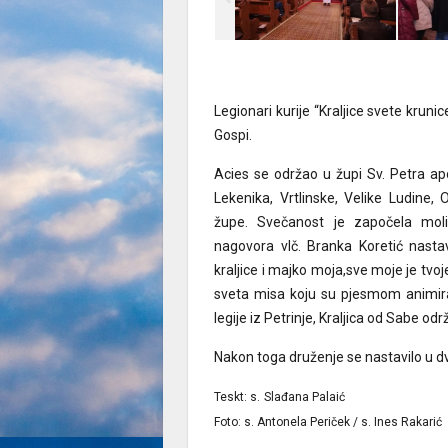
Legionari kurije “Kraljice svete kruni
Gospi.
Acies se održao u župi Sv. Petra apo
Lekenika, Vrtlinske, Velike Ludine,
župe. Svečanost je započela moli
nagovora vlč. Branka Koretić nas
kraljice i majko moja,sve moje je tvoj
sveta misa koju su pjesmom animirali
legije iz Petrinje, Kraljica od Sabe od
Nakon toga druženje se nastavilo u d
Teskt: s.
Foto: s. Antonela Periček / s. Ines Rakari