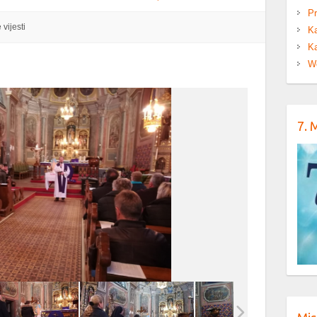
Pr
 vijesti
Ka
Ka
W
7. 