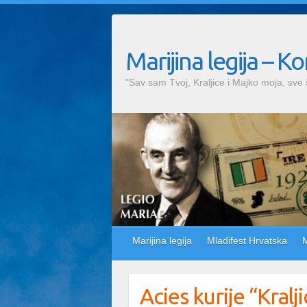
Marijina legija – K
"Sav sam Tvoj, Kraljice i Majko moja, sve 
Marijina legija
Mladifest Hrvatska
M
Acies kurije “Kralj